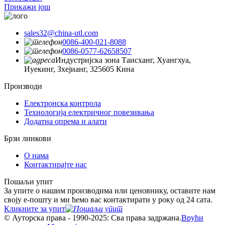
Прикажи још
sales32@china-utl.com
0086-400-021-8088
0086-0577-62658507
Индустријска зона Таисханг, Хуангхуа,
Иуекинг, Зхејианг, 325605 Кина
Производи
Електронска контрола
Технологија електричног повезивања
Додатна опрема и алати
Брзи линкови
О нама
Контактирајте нас
Пошаљи упит
За упите о нашим производима или ценовнику, оставите нам
своју е-пошту и ми ћемо вас контактирати у року од 24 сата.
Кликните за упит
© Ауторска права - 1990-2025: Сва права задржана.
Врући