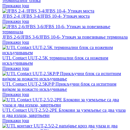
терминалног блока
Прикажи још
JFBS 2-4 /JFBS 3-4/JFBS 10-4- Утикач моста
Прикажи још
JFBS 2-6/JFBS 3-6/JFBS 10-6- Утикач за повезивање терминала
Прикажи још
UTL Contact UUT-2.5K терминални блок са ножевим
искључивањем
Прикажи још
UTL Contact UUT-2.5KP/P Прикључни блок са испитним
вијком за ножасто искључивање
Прикажи још
UTL Contact UUT-2.5/2-2PE Блокови за уземљење са два улаза
и два излаза, завртњеви
Прикажи још