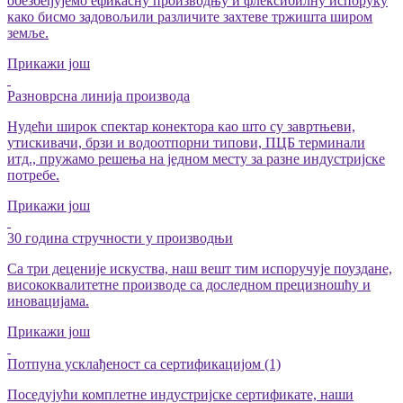
обезбеђујемо ефикасну производњу и флексибилну испоруку
како бисмо задовољили различите захтеве тржишта широм
земље.
Прикажи још
Разноврсна линија производа
Нудећи широк спектар конектора као што су завртњеви,
утискивачи, брзи и водоотпорни типови, ПЦБ терминали
итд., пружамо решења на једном месту за разне индустријске
потребе.
Прикажи још
30 година стручности у производњи
Са три деценије искуства, наш вешт тим испоручује поуздане,
висококвалитетне производе са доследном прецизношћу и
иновацијама.
Прикажи још
Потпуна усклађеност са сертификацијом (1)
Поседујући комплетне индустријске сертификате, наши