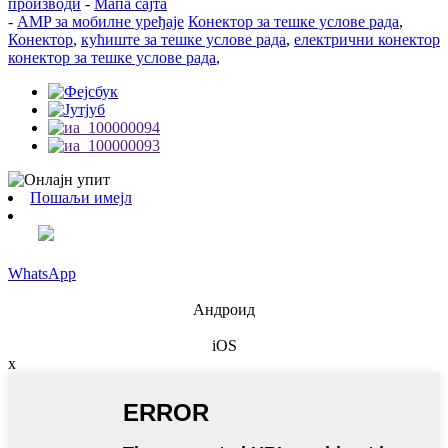
производи
-
Мапа сајта
-
AMP за мобилне уређаје
Конектор за тешке услове рада
,
Конектор
,
кућиште за тешке услове рада
,
електрични конектор
конектор за тешке услове рада
,
Пошаљи имејл
WhatsApp
Андроид
iOS
x