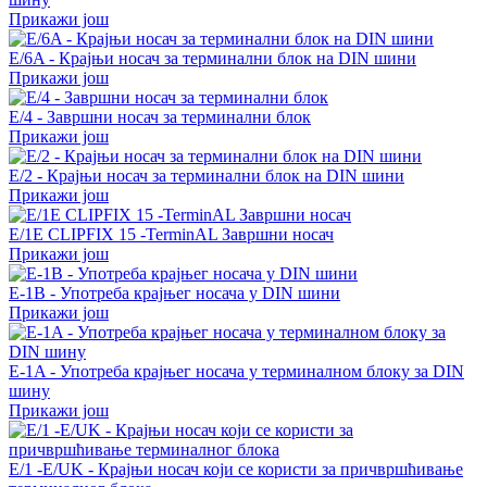
Прикажи још
E/6A - Крајњи носач за терминални блок на DIN шини
Прикажи још
E/4 - Завршни носач за терминални блок
Прикажи још
E/2 - Крајњи носач за терминални блок на DIN шини
Прикажи још
E/1E CLIPFIX 15 -TerminAL Завршни носач
Прикажи још
E-1B - Употреба крајњег носача у DIN шини
Прикажи још
E-1A - Употреба крајњег носача у терминалном блоку за DIN
шину
Прикажи још
E/1 -E/UK - Крајњи носач који се користи за причвршћивање