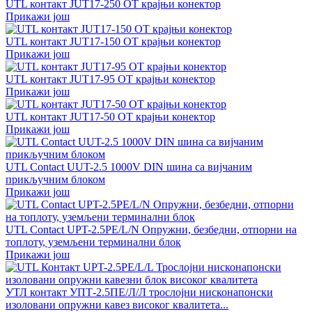
UTL контакт JUT17-250 OT крајњи конектор
Прикажи још
UTL контакт JUT17-150 OT крајњи конектор
Прикажи још
UTL контакт JUT17-95 OT крајњи конектор
Прикажи још
UTL контакт JUT17-50 OT крајњи конектор
Прикажи још
UTL Contact UUT-2.5 1000V DIN шина са вијчаним
прикључним блоком
Прикажи још
UTL Contact UPT-2.5PE/L/N Опружни, безбедни, отпорни на
топлоту, уземљени терминални блок
Прикажи још
УТЛ контакт УПТ-2.5ПЕ/Л/Л трослојни нисконапонски
изоловани опружни кавез високог квалитета...