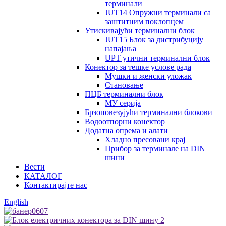
терминали
JUT14 Опружни терминали са
заштитним поклопцем
Утискивајући терминални блок
JUT15 Блок за дистрибуцију
напајања
UPT утични терминални блок
Конектор за тешке услове рада
Мушки и женски уложак
Становање
ПЦБ терминални блок
МУ серија
Брзоповезујући терминални блокови
Водоотпорни конектор
Додатна опрема и алати
Хладно пресовани крај
Прибор за терминале на DIN
шини
Вести
КАТАЛОГ
Контактирајте нас
English