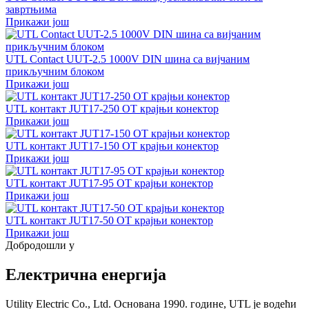
завртњима
Прикажи још
UTL Contact UUT-2.5 1000V DIN шина са вијчаним
прикључним блоком
Прикажи још
UTL контакт JUT17-250 OT крајњи конектор
Прикажи још
UTL контакт JUT17-150 OT крајњи конектор
Прикажи још
UTL контакт JUT17-95 OT крајњи конектор
Прикажи још
UTL контакт JUT17-50 OT крајњи конектор
Прикажи још
Добродошли у
Електрична енергија
Utility Electric Co., Ltd. Основана 1990. године, UTL је водећи