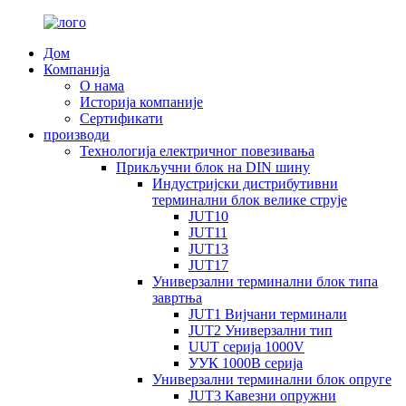
Дом
Компанија
О нама
Историја компаније
Сертификати
производи
Технологија електричног повезивања
Прикључни блок на DIN шину
Индустријски дистрибутивни
терминални блок велике струје
JUT10
JUT11
JUT13
JUT17
Универзални терминални блок типа
завртња
JUT1 Вијчани терминали
JUT2 Универзални тип
UUT серија 1000V
УУК 1000В серија
Универзални терминални блок опруге
JUT3 Кавезни опружни