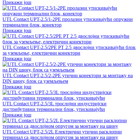
Прикажи још
UTL Contact UPT-2.5/1-2PE пролазни утискивајући опружни
терминални блок, конектор
Прикажи још
UTL Contact UPT-2.5/2PE PT 2.5 двослојни утискивајући блок
за уземљење, електрични конектори
Прикажи још
UTL Contact UPT-2.5/2-2PE утични конектори за монтажу на
DIN шину, блок са уземљењем
Прикажи још
UTL Contact UPT-2.5/3L трослојни индустријски
дистрибутивни терминални блок, утискивајући
Прикажи још
UTL Contact UPT-2.5/2L Електрични утични расклопни
терминал са двослојном опругом за монтажу на шину