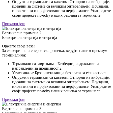
Опружни терминали са кавезом: Отпорни на вибрације,
идеални за системе са великим оптерећењем. Поуздани,
иновативни и пројектовани за перформансе. Унапредите
своје пројекте помоћу наших решења за терминале.
Прикажи још
Вертикална примена 2
Електрична енергија и енергија
Ојачајте своје везе!
За електрична и енергетска решења, верујте нашим премиум
терминалима:
Терминали са завртњима: Безбедни, издржљиви и
направљени за прецизност.2
Утискивачи: Брза инсталација без алата за ефикасност.
Опружни терминали са кавезом: Отпорни на вибрације,
идеални за системе са великим оптерећењем. Поуздани,
иновативни и пројектовани за перформансе. Унапредите
своје пројекте помоћу наших решења за терминале.
Прикажи још
Вертикална примена 3