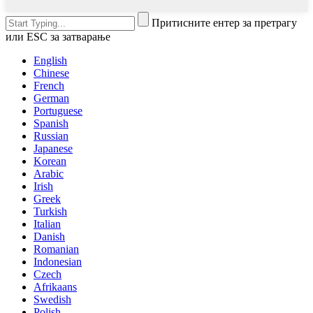
Притисните ентер за претрагу
или ESC за затварање
English
Chinese
French
German
Portuguese
Spanish
Russian
Japanese
Korean
Arabic
Irish
Greek
Turkish
Italian
Danish
Romanian
Indonesian
Czech
Afrikaans
Swedish
Polish