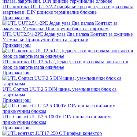
UTL контакт UUT-2.5/2-2 напајање кроз два улаза и два излаза,
завртњеви, DIN шинске терминалне блокове
Прикажи још
UTL UUT2.5/1-2PE Један улаз Два излаза Контакт за ожичење
Уземљење Прикључни блок са завртњем
Прикажи још
UTL контакт UUT2.5/1-2, један улаз и два излаза, контактни
блок са завртњем за ожичење
Прикажи још
UTL Contact UUT-2.5 DIN шина, уземљивачки блок са
завртњима
Прикажи још
UTL Contact UUT-2.5 1000V DIN шина са вијчаним
прикључним блоком
Прикажи још