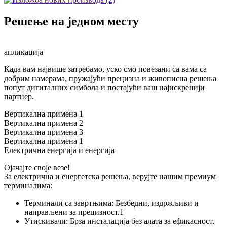
Решење на једном месту
апликација
Када вам највише затребамо, уско смо повезани са вама са
добрим намерама, пружајући прецизна и живописна решења
попут дигиталних симбола и постајући ваш најискренији
партнер.
Вертикална примена 1
Вертикална примена 2
Вертикална примена 3
Вертикална примена 1
Електрична енергија и енергија
Ојачајте своје везе!
За електрична и енергетска решења, верујте нашим премиум
терминалима:
Терминали са завртњима: Безбедни, издржљиви и
направљени за прецизност.1
Утискивачи: Брза инсталација без алата за ефикасност.