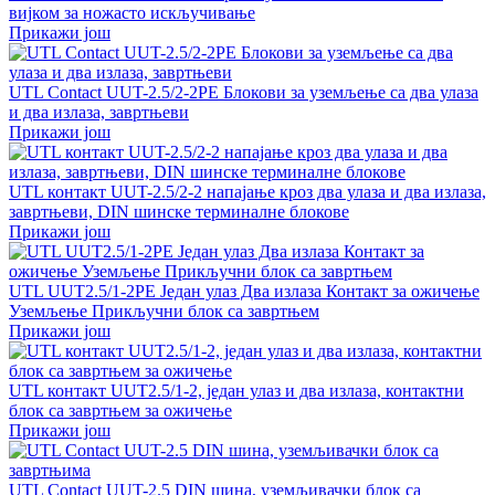
вијком за ножасто искључивање
Прикажи још
UTL Contact UUT-2.5/2-2PE Блокови за уземљење са два улаза
и два излаза, завртњеви
Прикажи још
UTL контакт UUT-2.5/2-2 напајање кроз два улаза и два излаза,
завртњеви, DIN шинске терминалне блокове
Прикажи још
UTL UUT2.5/1-2PE Један улаз Два излаза Контакт за ожичење
Уземљење Прикључни блок са завртњем
Прикажи још
UTL контакт UUT2.5/1-2, један улаз и два излаза, контактни
блок са завртњем за ожичење
Прикажи још
UTL Contact UUT-2.5 DIN шина, уземљивачки блок са