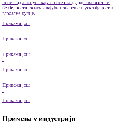
производи испуњавају строге стандарде квалитета и
безбедности, осигуравајући поверење и усклађеност за
глобалне купце.
Прикажи још
Прикажи још
Прикажи још
Прикажи још
Прикажи још
Прикажи још
Примена у индустрији