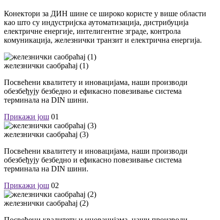
Конектори за ДИН шине се широко користе у више области
као што су индустријска аутоматизација, дистрибуција
електричне енергије, интелигентне зграде, контрола
комуникација, железнички транзит и електрична енергија.
железнички саобраћај (1)
Посвећени квалитету и иновацијама, наши производи
обезбеђују безбедно и ефикасно повезивање система
терминала на DIN шини.
Прикажи још
01
железнички саобраћај (3)
Посвећени квалитету и иновацијама, наши производи
обезбеђују безбедно и ефикасно повезивање система
терминала на DIN шини.
Прикажи још
02
железнички саобраћај (2)
Посвећени квалитету и иновацијама, наши производи