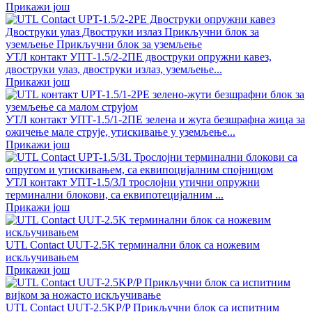
Прикажи још
УТЛ контакт УПТ-1.5/2-2ПЕ двоструки опружни кавез,
двоструки улаз, двоструки излаз, уземљење...
Прикажи још
УТЛ контакт УПТ-1.5/1-2ПЕ зелена и жута безшрафна жица за
ожичење мале струје, утискивање у уземљење...
Прикажи још
УТЛ контакт УПТ-1.5/3Л трослојни утични опружни
терминални блокови, са еквипотецијалним ...
Прикажи још
UTL Contact UUT-2.5K терминални блок са ножевим
искључивањем
Прикажи још
UTL Contact UUT-2.5KP/P Прикључни блок са испитним