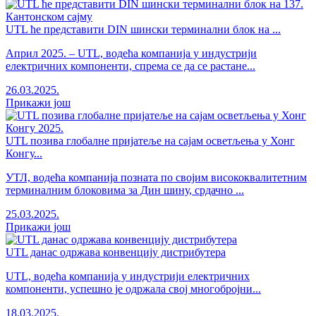
UTL ће представити DIN шински терминални блок на ...
Април 2025. – UTL, водећа компанија у индустрији
електричних компоненти, спрема се да се растане...
26.03.2025.
Прикажи још
UTL позива глобалне пријатеље на сајам осветљења у Хонг
Конгу...
УТЛ, водећа компанија позната по својим висококвалитетним
терминалним блоковима за Дин шину, срдачно ...
25.03.2025.
Прикажи још
UTL данас одржава конвенцију дистрибутера
UTL, водећа компанија у индустрији електричних
компоненти, успешно је одржала свој многобројни...
18.03.2025.