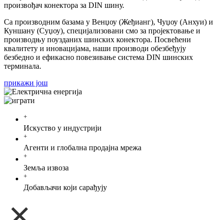
произвођач конектора за DIN шину.
Са производним базама у Венџоу (Жеђианг), Чуџоу (Анхуи) и
Куншану (Суџоу), специјализовани смо за пројектовање и
производњу поузданих шинских конектора. Посвећени
квалитету и иновацијама, наши производи обезбеђују
безбедно и ефикасно повезивање система DIN шинских
терминала.
прикажи још
+
Искуство у индустрији
+
Агенти и глобална продајна мрежа
+
Земља извоза
+
Добављачи који сарађују