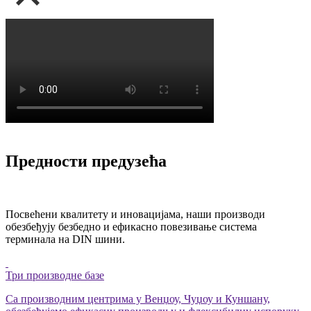
Предности предузећа
Посвећени квалитету и иновацијама, наши производи
обезбеђују безбедно и ефикасно повезивање система
терминала на DIN шини.
Три производне базе
Са производним центрима у Венџоу, Чуџоу и Куншану,