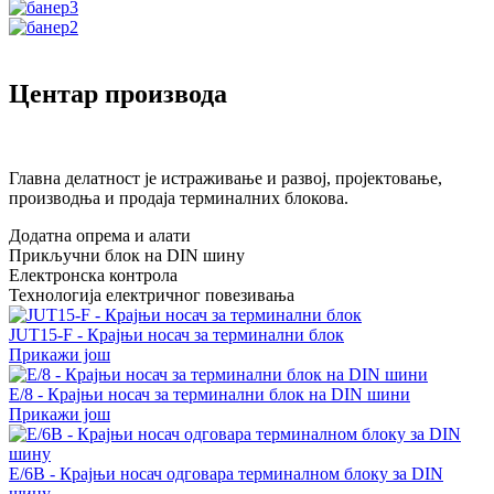
Центар производа
Главна делатност је истраживање и развој, пројектовање,
производња и продаја терминалних блокова.
Додатна опрема и алати
Прикључни блок на DIN шину
Електронска контрола
Технологија електричног повезивања
JUT15-F - Крајњи носач за терминални блок
Прикажи још
E/8 - Крајњи носач за терминални блок на DIN шини
Прикажи још
E/6B - Крајњи носач одговара терминалном блоку за DIN
шину