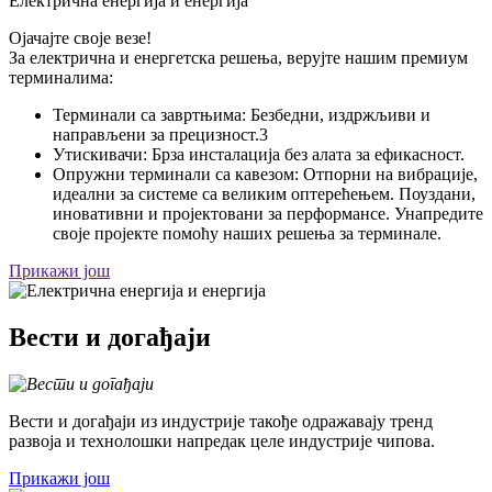
Електрична енергија и енергија
Ојачајте своје везе!
За електрична и енергетска решења, верујте нашим премиум
терминалима:
Терминали са завртњима: Безбедни, издржљиви и
направљени за прецизност.3
Утискивачи: Брза инсталација без алата за ефикасност.
Опружни терминали са кавезом: Отпорни на вибрације,
идеални за системе са великим оптерећењем. Поуздани,
иновативни и пројектовани за перформансе. Унапредите
своје пројекте помоћу наших решења за терминале.
Прикажи још
Вести и догађаји
Вести и догађаји из индустрије такође одражавају тренд
развоја и технолошки напредак целе индустрије чипова.
Прикажи још