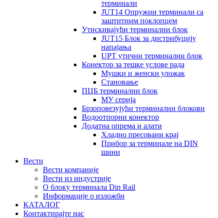
терминали
JUT14 Опружни терминали са
заштитним поклопцем
Утискивајући терминални блок
JUT15 Блок за дистрибуцију
напајања
UPT утични терминални блок
Конектор за тешке услове рада
Мушки и женски уложак
Становање
ПЦБ терминални блок
МУ серија
Брзоповезујући терминални блокови
Водоотпорни конектор
Додатна опрема и алати
Хладно пресовани крај
Прибор за терминале на DIN
шини
Вести
Вести компаније
Вести из индустрије
О блоку терминала Din Rail
Информације о изложби
КАТАЛОГ
Контактирајте нас