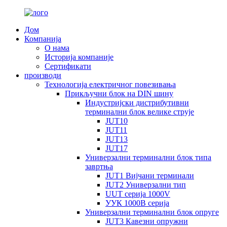
Дом
Компанија
О нама
Историја компаније
Сертификати
производи
Технологија електричног повезивања
Прикључни блок на DIN шину
Индустријски дистрибутивни
терминални блок велике струје
JUT10
JUT11
JUT13
JUT17
Универзални терминални блок типа
завртња
JUT1 Вијчани терминали
JUT2 Универзални тип
UUT серија 1000V
УУК 1000В серија
Универзални терминални блок опруге
JUT3 Кавезни опружни