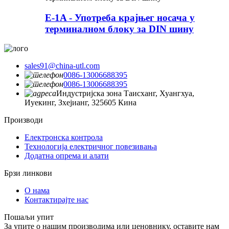
E-1A - Употреба крајњег носача у
терминалном блоку за DIN шину
sales91@china-utl.com
0086-13006688395
0086-13006688395
Индустријска зона Таисханг, Хуангхуа,
Иуекинг, Зхејианг, 325605 Кина
Производи
Електронска контрола
Технологија електричног повезивања
Додатна опрема и алати
Брзи линкови
О нама
Контактирајте нас
Пошаљи упит
За упите о нашим производима или ценовнику, оставите нам