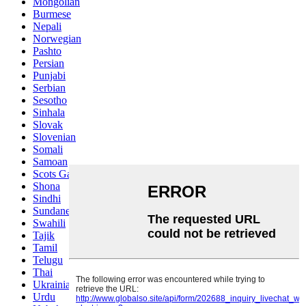
Mongolian
Burmese
Nepali
Norwegian
Pashto
Persian
Punjabi
Serbian
Sesotho
Sinhala
Slovak
Slovenian
Somali
Samoan
Scots Gaelic
Shona
Sindhi
Sundanese
Swahili
Tajik
Tamil
Telugu
Thai
Ukrainian
Urdu