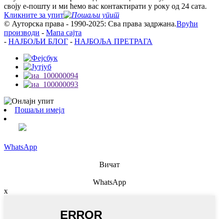
своју е-пошту и ми ћемо вас контактирати у року од 24 сата.
Кликните за упит
© Ауторска права - 1990-2025: Сва права задржана.
Врући
производи
-
Мапа сајта
-
НАЈБОЉИ БЛОГ
-
НАЈБОЉА ПРЕТРАГА
Пошаљи имејл
WhatsApp
Вичат
WhatsApp
x