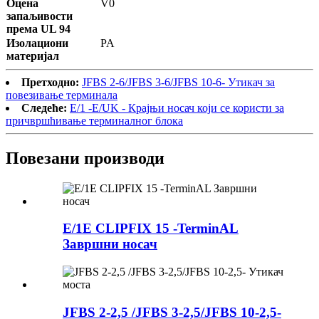
Оцена
V0
запаљивости
према UL 94
Изолациони
PA
материјал
Претходно:
JFBS 2-6/JFBS 3-6/JFBS 10-6- Утикач за
повезивање терминала
Следеће:
E/1 -E/UK - Крајњи носач који се користи за
причвршћивање терминалног блока
Повезани производи
E/1E CLIPFIX 15 -TerminAL
Завршни носач
JFBS 2-2,5 /JFBS 3-2,5/JFBS 10-2,5-