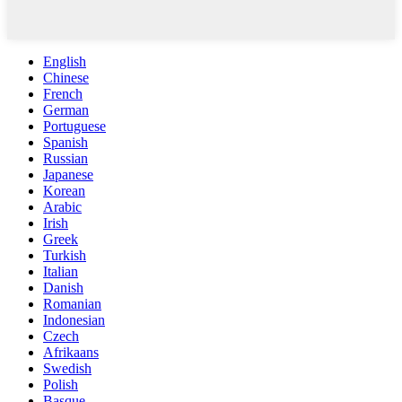
English
Chinese
French
German
Portuguese
Spanish
Russian
Japanese
Korean
Arabic
Irish
Greek
Turkish
Italian
Danish
Romanian
Indonesian
Czech
Afrikaans
Swedish
Polish
Basque