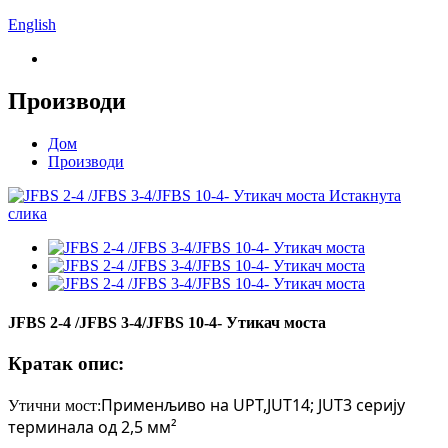
English
Производи
Дом
Производи
JFBS 2-4 /JFBS 3-4/JFBS 10-4- Утикач моста
Кратак опис:
Применљиво на UPT,JUT14; JUT3 серију
Утични мост
:
терминала од 2,5 мм²